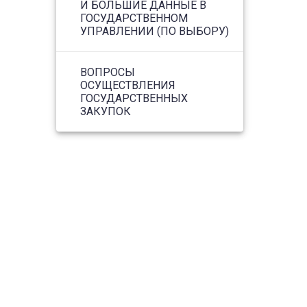
И БОЛЬШИЕ ДАННЫЕ В
ГОСУДАРСТВЕННОМ
УПРАВЛЕНИИ (ПО ВЫБОРУ)
ВОПРОСЫ
ОСУЩЕСТВЛЕНИЯ
ГОСУДАРСТВЕННЫХ
ЗАКУПОК
Московский государственный
университет имени М.В.
Ломоносова Москва,
Ломоносовский проспект, д.27,
корп. 4. Шуваловский корпус МГУ.
каб. А-821 (8 этаж)